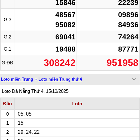
15846
22239
48567
09896
G.3
95082
84936
69041
74264
G.2
19488
87771
G.1
308242
951958
G.ĐB
Loto miền Trung
Loto miền Trung thứ 4
Loto Đà Nẵng Thứ 4, 15/10/2025
Đầu
Loto
0
05, 05
1
15
2
29, 24, 22