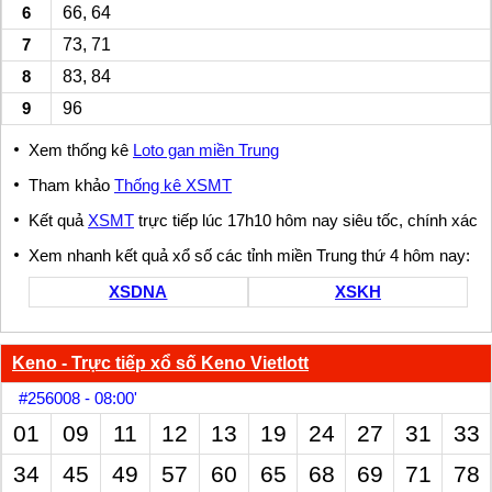
6
66, 64
7
73, 71
8
83, 84
9
96
Xem thống kê
Loto gan miền Trung
Tham khảo
Thống kê XSMT
Kết quả
XSMT
trực tiếp lúc 17h10 hôm nay siêu tốc, chính xác
Xem nhanh kết quả xổ số các tỉnh miền Trung thứ 4 hôm nay:
XSDNA
XSKH
Keno - Trực tiếp xổ số Keno Vietlott
#256008 - 08:00'
01
09
11
12
13
19
24
27
31
33
34
45
49
57
60
65
68
69
71
78