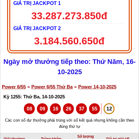
GIÁ TRỊ JACKPOT 1
33.287.273.850đ
GIÁ TRỊ JACKPOT 2
3.184.560.650đ
Ngày mở thưởng tiếp theo: Thứ Năm, 16-
10-2025
Power 6/55
»
Power 6/55 Thứ Ba
»
Power 14-10-2025
Kỳ 1255: Thứ Ba, 14-10-2025
08
09
16
26
37
55
12
Các con số dự thưởng phải trùng với số kết quả nhưng không cần theo
đúng thứ tự
Số lượng