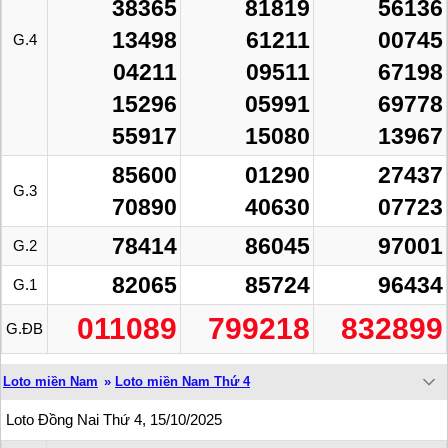
38365
81819
56136
13498
61211
00745
G.4
04211
09511
67198
15296
05991
69778
55917
15080
13967
85600
01290
27437
G.3
70890
40630
07723
78414
86045
97001
G.2
82065
85724
96434
G.1
011089
799218
832899
G.ĐB
Loto miền Nam
Loto miền Nam Thứ 4
Loto Đồng Nai Thứ 4, 15/10/2025