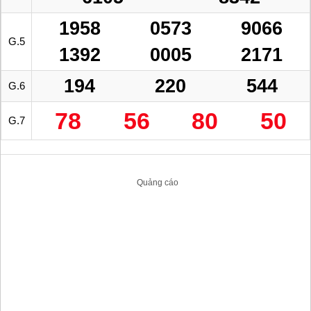
1958
0573
9066
G.5
1392
0005
2171
194
220
544
G.6
78
56
80
50
G.7
Quảng cáo