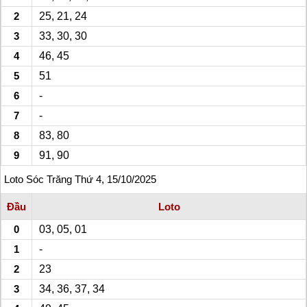
2
25, 21, 24
3
33, 30, 30
4
46, 45
5
51
6
-
7
-
8
83, 80
9
91, 90
Loto Sóc Trăng Thứ 4, 15/10/2025
Đầu
Loto
0
03, 05, 01
1
-
2
23
3
34, 36, 37, 34