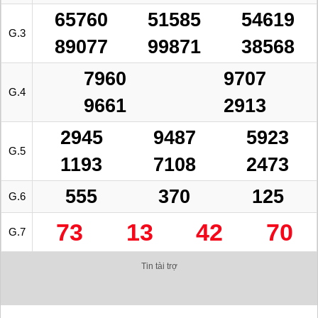
65760
51585
54619
G.3
89077
99871
38568
7960
9707
G.4
9661
2913
2945
9487
5923
G.5
1193
7108
2473
555
370
125
G.6
73
13
42
70
G.7
Tin tài trợ