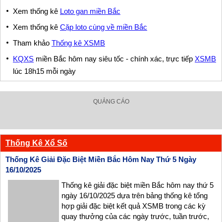
Xem thống kê
Loto gan miền Bắc
Xem thống kê
Cặp loto cùng về miền Bắc
Tham khảo
Thống kê XSMB
KQXS
miền Bắc hôm nay siêu tốc - chính xác, trực tiếp
XSMB
lúc 18h15 mỗi ngày
QUẢNG CÁO
Thống Kê Xổ Số
Thống Kê Giải Đặc Biệt Miền Bắc Hôm Nay Thứ 5 Ngày
16/10/2025
Thống kê giải đặc biệt miền Bắc hôm nay thứ 5
ngày 16/10/2025 dựa trên bảng thống kê tổng
hợp giải đặc biệt kết quả XSMB trong các kỳ
quay thưởng của các ngày trước, tuần trước,