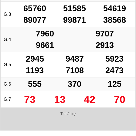
65760
51585
54619
G.3
89077
99871
38568
7960
9707
G.4
9661
2913
2945
9487
5923
G.5
1193
7108
2473
555
370
125
G.6
73
13
42
70
G.7
Tin tài trợ