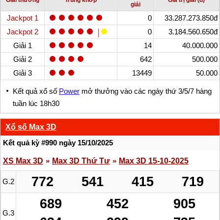
Giải thưởng
Trùng khớp
Giá trị giải (đ)
giải
Jackpot 1
0
33.287.273.850đ
Jackpot 2
0
3.184.560.650đ
Giải 1
14
40.000.000
Giải 2
642
500.000
Giải 3
13449
50.000
Kết quả xổ số
Power
mở thưởng vào các ngày thứ 3/5/7 hàng
tuần lúc 18h30
Xổ số Max 3D
Kết quả kỳ #990 ngày 15/10/2025
XS Max 3D
»
Max 3D Thứ Tư
»
Max 3D 15-10-2025
772
541
415
719
G.2
689
452
905
G.3