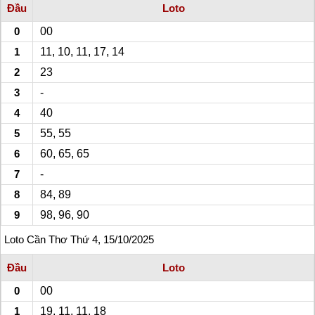
Đầu
Loto
0
00
1
11, 10, 11, 17, 14
2
23
3
-
4
40
5
55, 55
6
60, 65, 65
7
-
8
84, 89
9
98, 96, 90
Loto Cần Thơ Thứ 4, 15/10/2025
Đầu
Loto
0
00
1
19, 11, 11, 18