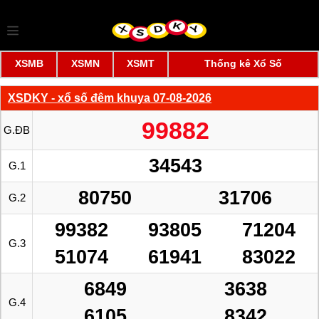
XSMB
XSMN
XSMT
Thống kê Xổ Số
XSDKY - xổ số đêm khuya
07-08-2026
99882
G.ĐB
34543
G.1
80750
31706
G.2
99382
93805
71204
G.3
51074
61941
83022
6849
3638
G.4
6105
8342