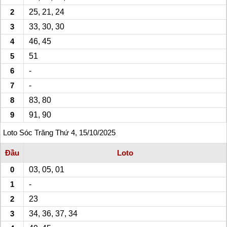
2
25, 21, 24
3
33, 30, 30
4
46, 45
5
51
6
-
7
-
8
83, 80
9
91, 90
Loto Sóc Trăng Thứ 4, 15/10/2025
Đầu
Loto
0
03, 05, 01
1
-
2
23
3
34, 36, 37, 34