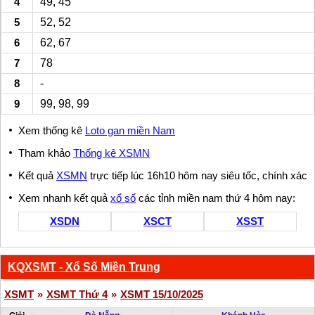
4
49, 45
5
52, 52
6
62, 67
7
78
8
-
9
99, 98, 99
Xem thống kê
Loto gan miền Nam
Tham khảo
Thống kê XSMN
Kết quả
XSMN
trực tiếp lúc 16h10 hôm nay siêu tốc, chính xác
Xem nhanh kết quả
xổ số
các tỉnh miền nam thứ 4 hôm nay:
XSDN
XSCT
XSST
KQXSMT - Xổ Số Miền Trung
XSMT
»
XSMT Thứ 4
»
XSMT 15/10/2025