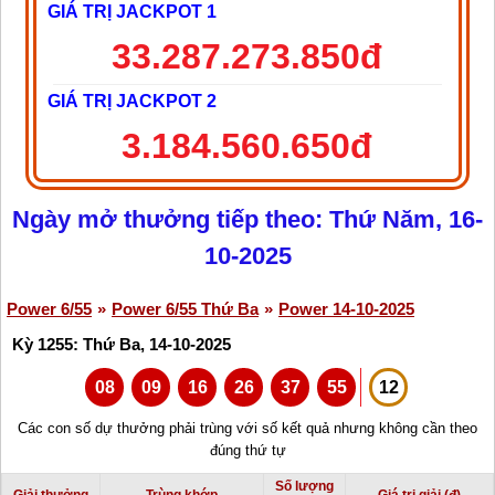
GIÁ TRỊ JACKPOT 1
33.287.273.850đ
GIÁ TRỊ JACKPOT 2
3.184.560.650đ
Ngày mở thưởng tiếp theo: Thứ Năm, 16-
10-2025
Power 6/55
»
Power 6/55 Thứ Ba
»
Power 14-10-2025
Kỳ 1255: Thứ Ba, 14-10-2025
08
09
16
26
37
55
12
Các con số dự thưởng phải trùng với số kết quả nhưng không cần theo
đúng thứ tự
Số lượng