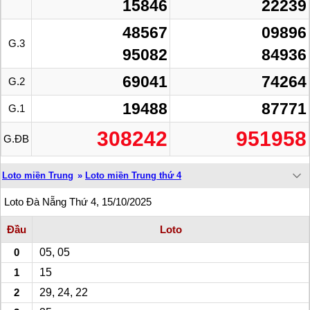
15846
22239
48567
09896
G.3
95082
84936
69041
74264
G.2
19488
87771
G.1
308242
951958
G.ĐB
Loto miền Trung
Loto miền Trung thứ 4
Loto Đà Nẵng Thứ 4, 15/10/2025
Đầu
Loto
0
05, 05
1
15
2
29, 24, 22