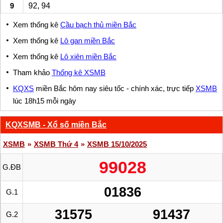
9
92, 94
Xem thống kê
Cầu bạch thủ miền Bắc
Xem thống kê
Lô gan miền Bắc
Xem thống kê
Lô xiên miền Bắc
Tham khảo
Thống kê XSMB
KQXS
miền Bắc hôm nay siêu tốc - chính xác, trực tiếp
XSMB
lúc 18h15 mỗi ngày
KQXSMB - Xổ số miền Bắc
XSMB
»
XSMB Thứ 4
»
XSMB 15/10/2025
99028
G.ĐB
01836
G.1
31575
91437
G.2