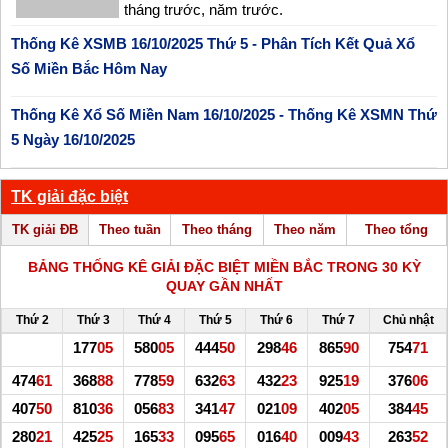
tháng trước, năm trước.
Thống Kê XSMB 16/10/2025 Thứ 5 - Phân Tích Kết Quả Xổ
Số Miền Bắc Hôm Nay
Thống Kê Xổ Số Miền Nam 16/10/2025 - Thống Kê XSMN Thứ
5 Ngày 16/10/2025
TK giải đặc biệt
TK giải ĐB
Theo tuần
Theo tháng
Theo năm
Theo tổng
BẢNG THỐNG KÊ GIẢI ĐẶC BIỆT MIỀN BẮC TRONG 30 KỲ
QUAY GẦN NHẤT
Thứ 2
Thứ 3
Thứ 4
Thứ 5
Thứ 6
Thứ 7
Chủ nhật
177
05
580
05
444
50
298
46
865
90
754
71
474
61
368
88
778
59
632
63
432
23
925
19
376
06
407
50
810
36
056
83
341
47
021
09
402
05
384
45
280
21
425
25
165
33
095
65
016
40
009
43
263
52