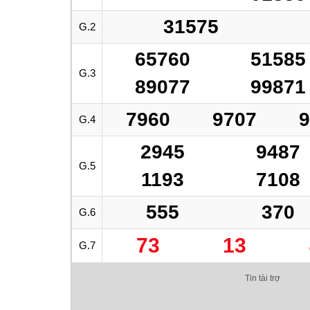
31575
G.2
65760
51585
G.3
89077
99871
7960
9707
G.4
2945
9487
G.5
1193
7108
555
370
G.6
73
13
G.7
Tin tài trợ