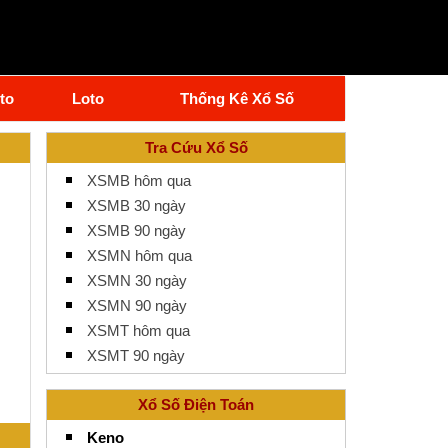
Đăng nhập
to
Loto
Thống Kê Xổ Số
Tra Cứu Xổ Số
XSMB hôm qua
XSMB 30 ngày
XSMB 90 ngày
XSMN hôm qua
XSMN 30 ngày
XSMN 90 ngày
XSMT hôm qua
XSMT 90 ngày
Xổ Số Điện Toán
Keno