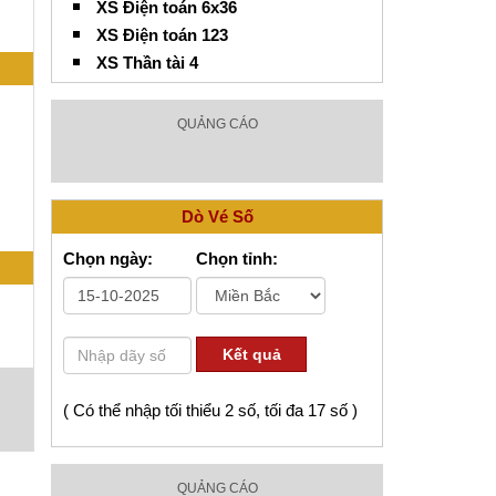
XS Điện toán 6x36
XS Điện toán 123
XS Thần tài 4
QUẢNG CÁO
Dò Vé Số
Chọn ngày:
Chọn tỉnh:
Kết quả
( Có thể nhập tối thiểu 2 số, tối đa 17 số )
QUẢNG CÁO