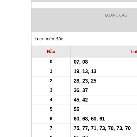
QUẢNG CÁO
Loto miền Bắc
Đầu
Lo
0
07, 08
1
19, 13, 13
2
28, 23, 25
3
36, 37
4
45, 42
5
55
6
60, 68, 60, 61
7
75, 77, 71, 73, 70, 73, 70