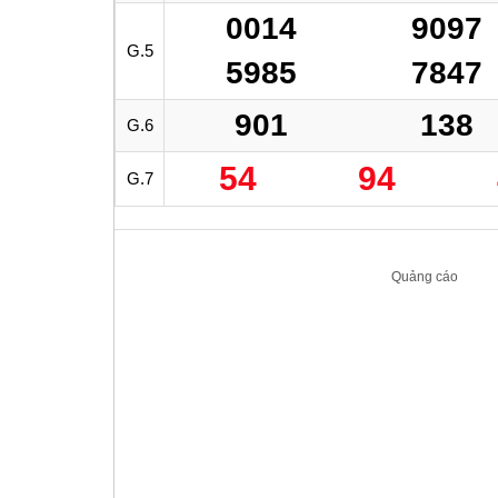
0014
9097
G.5
5985
7847
901
138
G.6
54
94
G.7
Quảng cáo