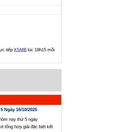
ực tiếp
XSMB
lúc 18h15 mỗi
5 Ngày 16/10/2025
 hôm nay thứ 5 ngày
ê tổng hợp giải đặc biệt kết