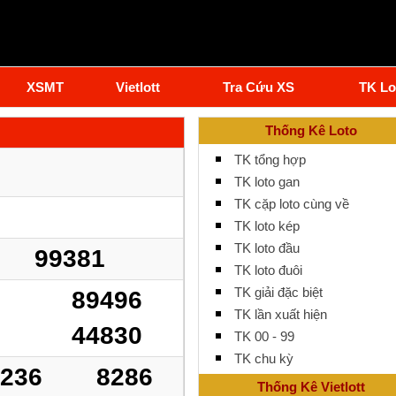
XSMT
Vietlott
Tra Cứu XS
TK Lo
Thống Kê Loto
TK tổng hợp
7
TK loto gan
TK cặp loto cùng về
TK loto kép
TK loto đầu
99381
TK loto đuôi
TK giải đặc biệt
89496
TK lần xuất hiện
44830
TK 00 - 99
TK chu kỳ
2236
8286
Thống Kê Vietlott