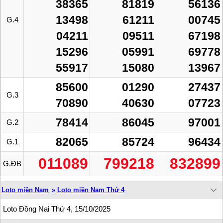
38365
81819
56136
13498
61211
00745
G.4
04211
09511
67198
15296
05991
69778
55917
15080
13967
85600
01290
27437
G.3
70890
40630
07723
78414
86045
97001
G.2
82065
85724
96434
G.1
011089
799218
832899
G.ĐB
Loto miền Nam
Loto miền Nam Thứ 4
Loto Đồng Nai Thứ 4, 15/10/2025