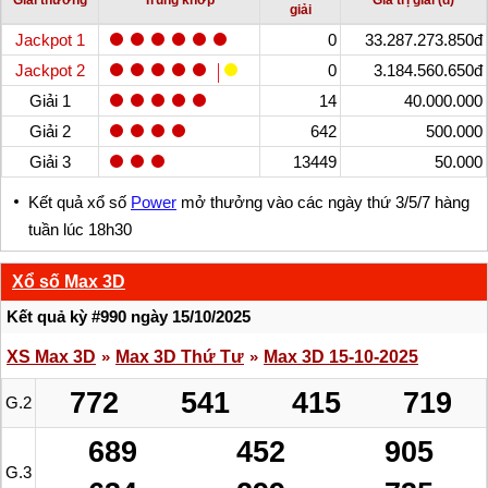
Giải thưởng
Trùng khớp
Giá trị giải (đ)
giải
Jackpot 1
0
33.287.273.850đ
Jackpot 2
0
3.184.560.650đ
Giải 1
14
40.000.000
Giải 2
642
500.000
Giải 3
13449
50.000
Kết quả xổ số
Power
mở thưởng vào các ngày thứ 3/5/7 hàng
tuần lúc 18h30
Xổ số Max 3D
Kết quả kỳ #990 ngày 15/10/2025
XS Max 3D
»
Max 3D Thứ Tư
»
Max 3D 15-10-2025
772
541
415
719
G.2
689
452
905
G.3