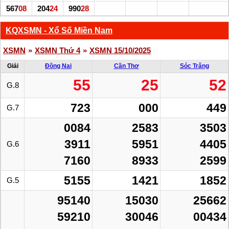
567
08
204
24
990
28
KQXSMN - Xổ Số Miền Nam
XSMN
»
XSMN Thứ 4
»
XSMN 15/10/2025
Giải
Đồng Nai
Cần Thơ
Sóc Trăng
55
25
52
G.8
723
000
449
G.7
0084
2583
3503
3911
5951
4405
G.6
7160
8933
2599
5155
1421
1852
G.5
95140
15030
25662
59210
30046
00434