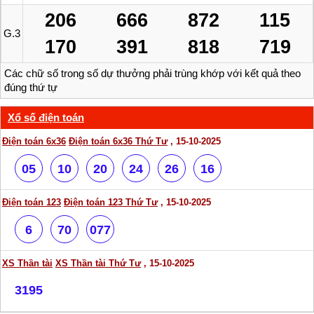
206
666
872
115
G.3
170
391
818
719
Các chữ số trong số dự thưởng phải trùng khớp với kết quả theo
đúng thứ tự
Xổ số điện toán
Điện toán 6x36
Điện toán 6x36 Thứ Tư
, 15-10-2025
05
10
20
24
26
16
Điện toán 123
Điện toán 123 Thứ Tư
, 15-10-2025
6
70
077
XS Thần tài
XS Thần tài Thứ Tư
, 15-10-2025
3195