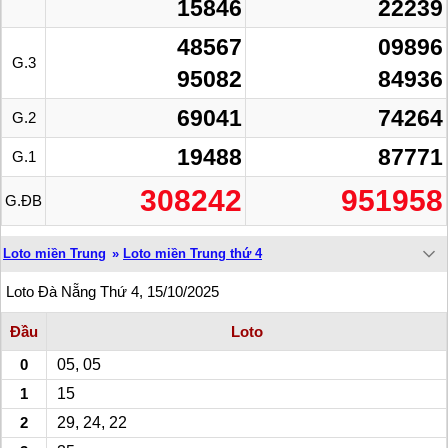
15846
22239
48567
09896
G.3
95082
84936
69041
74264
G.2
19488
87771
G.1
308242
951958
G.ĐB
Loto miền Trung
Loto miền Trung thứ 4
Loto Đà Nẵng Thứ 4, 15/10/2025
Đầu
Loto
0
05, 05
1
15
2
29, 24, 22