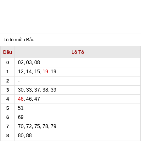
Lô tô miền Bắc
Đầu
Lô Tô
0
02, 03, 08
1
12, 14, 15,
19
, 19
2
-
3
30, 33, 37, 38, 39
4
46
, 46, 47
5
51
6
69
7
70, 72, 75, 78, 79
8
80, 88