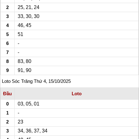
2
25, 21, 24
3
33, 30, 30
4
46, 45
5
51
6
-
7
-
8
83, 80
9
91, 90
Loto Sóc Trăng Thứ 4, 15/10/2025
Đầu
Loto
0
03, 05, 01
1
-
2
23
3
34, 36, 37, 34