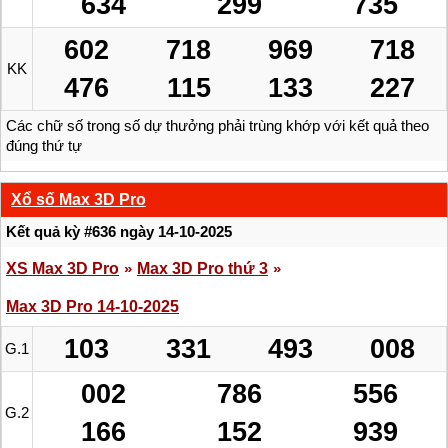
634
299
735
602
718
969
718
KK
476
115
133
227
Các chữ số trong số dự thưởng phải trùng khớp với kết quả theo
đúng thứ tự
Xổ số Max 3D Pro
Kết quả kỳ #636 ngày 14-10-2025
XS Max 3D Pro
»
Max 3D Pro thứ 3
»
Max 3D Pro 14-10-2025
103
331
493
008
G.1
002
786
556
G.2
166
152
939