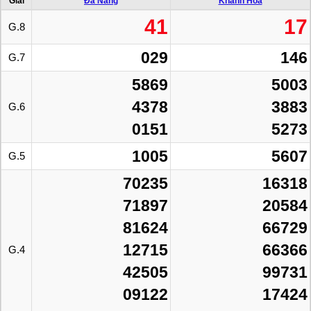
Giải
Đà Nẵng
Khánh Hòa
41
17
G.8
029
146
G.7
5869
5003
4378
3883
G.6
0151
5273
1005
5607
G.5
70235
16318
71897
20584
81624
66729
12715
66366
G.4
42505
99731
09122
17424