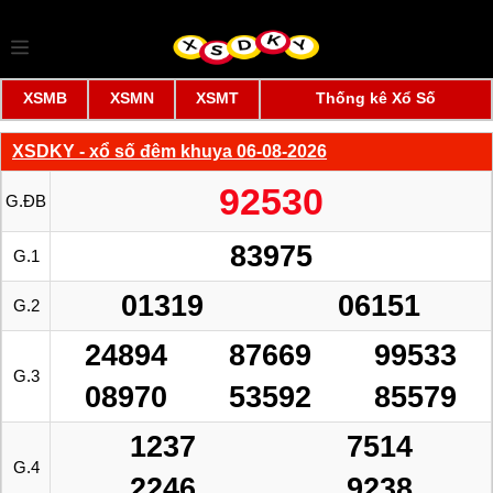
XSMB
XSMN
XSMT
Thống kê Xổ Số
XSDKY - xổ số đêm khuya
06-08-2026
92530
G.ĐB
83975
G.1
01319
06151
G.2
24894
87669
99533
G.3
08970
53592
85579
1237
7514
G.4
2246
9238