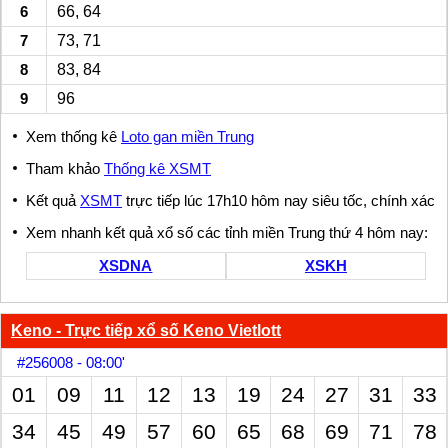
6
66, 64
7
73, 71
8
83, 84
9
96
Xem thống kê
Loto gan miền Trung
Tham khảo
Thống kê XSMT
Kết quả
XSMT
trực tiếp lúc 17h10 hôm nay siêu tốc, chính xác
Xem nhanh kết quả xổ số các tỉnh miền Trung thứ 4 hôm nay:
XSDNA
XSKH
Keno - Trực tiếp xổ số Keno Vietlott
#256008 - 08:00'
01
09
11
12
13
19
24
27
31
33
34
45
49
57
60
65
68
69
71
78