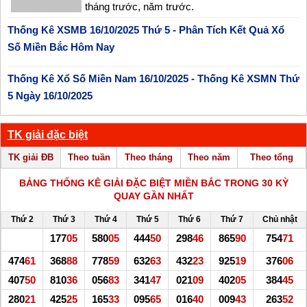
tháng trước, năm trước.
Thống Kê XSMB 16/10/2025 Thứ 5 - Phân Tích Kết Quả Xổ
Số Miền Bắc Hôm Nay
Thống Kê Xổ Số Miền Nam 16/10/2025 - Thống Kê XSMN Thứ
5 Ngày 16/10/2025
TK giải đặc biệt
TK giải ĐB
Theo tuần
Theo tháng
Theo năm
Theo tổng
BẢNG THỐNG KÊ GIẢI ĐẶC BIỆT MIỀN BẮC TRONG 30 KỲ
QUAY GẦN NHẤT
Thứ 2
Thứ 3
Thứ 4
Thứ 5
Thứ 6
Thứ 7
Chủ nhật
177
05
580
05
444
50
298
46
865
90
754
71
474
61
368
88
778
59
632
63
432
23
925
19
376
06
407
50
810
36
056
83
341
47
021
09
402
05
384
45
280
21
425
25
165
33
095
65
016
40
009
43
263
52