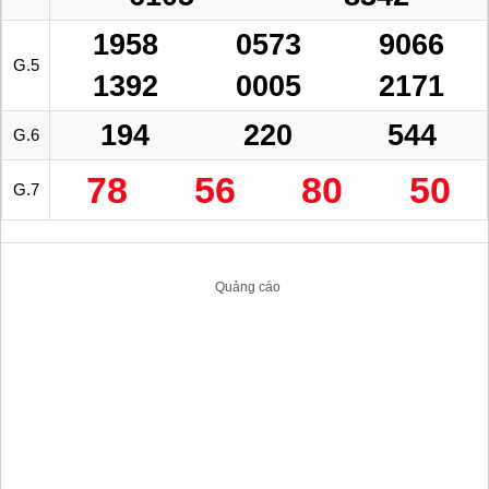
1958
0573
9066
G.5
1392
0005
2171
194
220
544
G.6
78
56
80
50
G.7
Quảng cáo