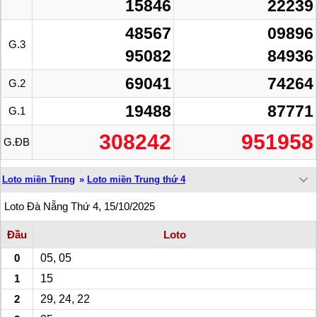
15846
22239
48567
09896
G.3
95082
84936
69041
74264
G.2
19488
87771
G.1
308242
951958
G.ĐB
Loto miền Trung
Loto miền Trung thứ 4
Loto Đà Nẵng Thứ 4, 15/10/2025
Đầu
Loto
0
05, 05
1
15
2
29, 24, 22