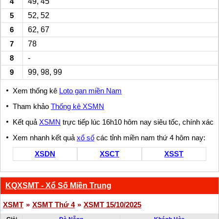
4
49, 45
5
52, 52
6
62, 67
7
78
8
-
9
99, 98, 99
Xem thống kê
Loto gan miền Nam
Tham khảo
Thống kê XSMN
Kết quả
XSMN
trực tiếp lúc 16h10 hôm nay siêu tốc, chính xác
Xem nhanh kết quả
xổ số
các tỉnh miền nam thứ 4 hôm nay:
XSDN
XSCT
XSST
KQXSMT - Xổ Số Miền Trung
XSMT
»
XSMT Thứ 4
»
XSMT 15/10/2025