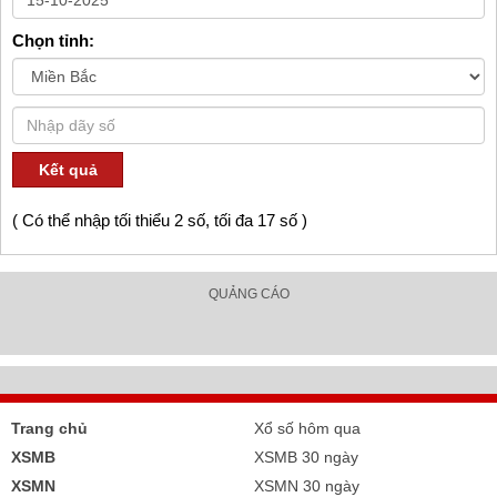
Chọn tỉnh:
Kết quả
( Có thể nhập tối thiểu 2 số, tối đa 17 số )
QUẢNG CÁO
Trang chủ
Xổ số hôm qua
XSMB
XSMB 30 ngày
XSMN
XSMN 30 ngày