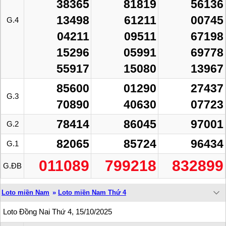
38365
81819
56136
13498
61211
00745
G.4
04211
09511
67198
15296
05991
69778
55917
15080
13967
85600
01290
27437
G.3
70890
40630
07723
78414
86045
97001
G.2
82065
85724
96434
G.1
011089
799218
832899
G.ĐB
Loto miền Nam
Loto miền Nam Thứ 4
Loto Đồng Nai Thứ 4, 15/10/2025