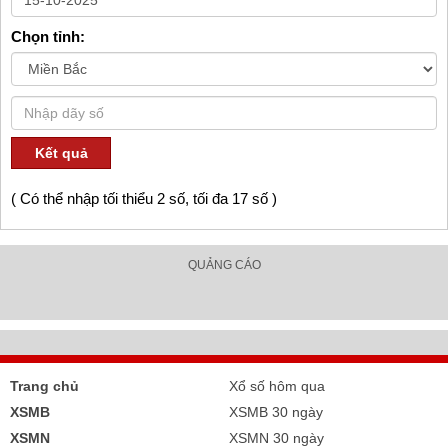
Chọn tỉnh:
Kết quả
( Có thể nhập tối thiểu 2 số, tối đa 17 số )
QUẢNG CÁO
Trang chủ
Xổ số hôm qua
XSMB
XSMB 30 ngày
XSMN
XSMN 30 ngày