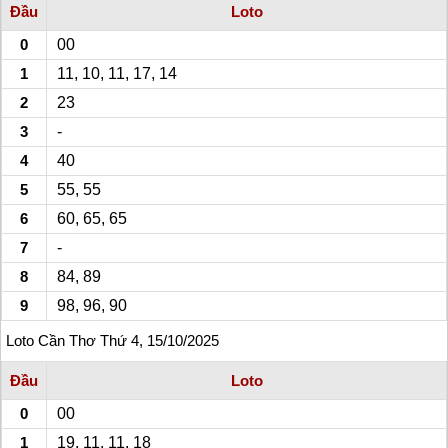
Đầu
Loto
0
00
1
11, 10, 11, 17, 14
2
23
3
-
4
40
5
55, 55
6
60, 65, 65
7
-
8
84, 89
9
98, 96, 90
Loto Cần Thơ Thứ 4, 15/10/2025
Đầu
Loto
0
00
1
19, 11, 11, 18