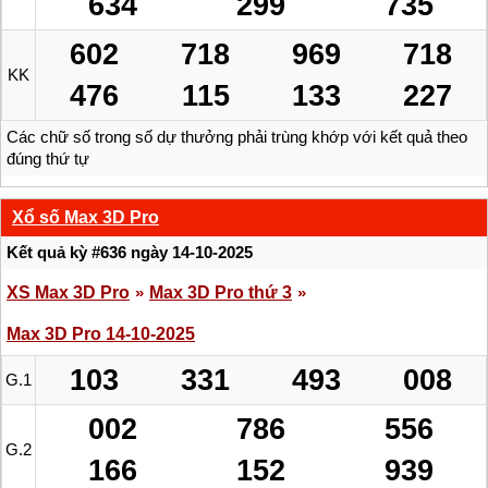
634
299
735
602
718
969
718
KK
476
115
133
227
Các chữ số trong số dự thưởng phải trùng khớp với kết quả theo
đúng thứ tự
Xổ số Max 3D Pro
Kết quả kỳ #636 ngày 14-10-2025
XS Max 3D Pro
»
Max 3D Pro thứ 3
»
Max 3D Pro 14-10-2025
103
331
493
008
G.1
002
786
556
G.2
166
152
939