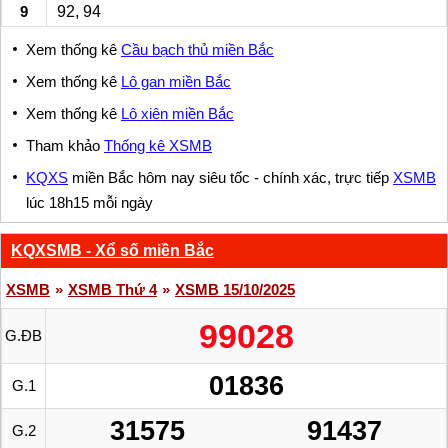
9
92, 94
Xem thống kê
Cầu bạch thủ miền Bắc
Xem thống kê
Lô gan miền Bắc
Xem thống kê
Lô xiên miền Bắc
Tham khảo
Thống kê XSMB
KQXS
miền Bắc hôm nay siêu tốc - chính xác, trực tiếp
XSMB
lúc 18h15 mỗi ngày
KQXSMB - Xổ số miền Bắc
XSMB
»
XSMB Thứ 4
»
XSMB 15/10/2025
99028
G.ĐB
01836
G.1
31575
91437
G.2