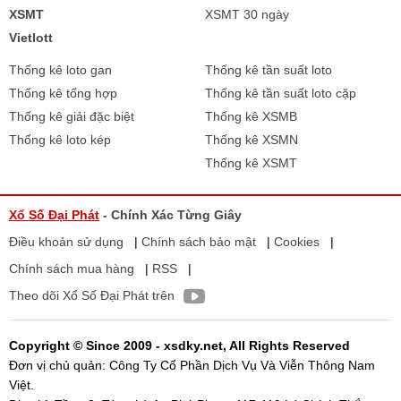
XSMT
XSMT 30 ngày
Vietlott
Thống kê loto gan
Thống kê tần suất loto
Thống kê tổng hợp
Thống kê tần suất loto cặp
Thống kê giải đặc biệt
Thống kê XSMB
Thống kê loto kép
Thống kê XSMN
Thống kê XSMT
Xổ Số Đại Phát
- Chính Xác Từng Giây
Điều khoản sử dụng
|
Chính sách bảo mật
|
Cookies
|
Chính sách mua hàng
|
RSS
|
Theo dõi Xổ Số Đại Phát trên
Copyright © Since 2009 - xsdky.net, All Rights Reserved
Đơn vị chủ quản: Công Ty Cổ Phần Dịch Vụ Và Viễn Thông Nam
Việt.