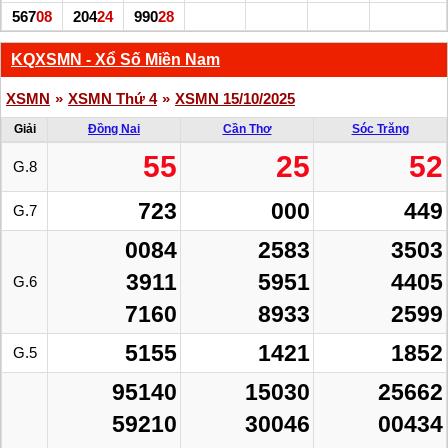
567
08
204
24
990
28
KQXSMN - Xổ Số Miền Nam
XSMN
»
XSMN Thứ 4
»
XSMN 15/10/2025
Giải
Đồng Nai
Cần Thơ
Sóc Trăng
55
25
52
G.8
723
000
449
G.7
0084
2583
3503
3911
5951
4405
G.6
7160
8933
2599
5155
1421
1852
G.5
95140
15030
25662
59210
30046
00434