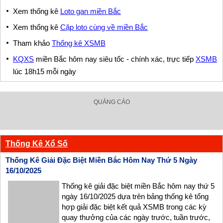
Xem thống kê
Loto gan miền Bắc
Xem thống kê
Cặp loto cùng về miền Bắc
Tham khảo
Thống kê XSMB
KQXS
miền Bắc hôm nay siêu tốc - chính xác, trực tiếp
XSMB
lúc 18h15 mỗi ngày
QUẢNG CÁO
Thống Kê Xổ Số
Thống Kê Giải Đặc Biệt Miền Bắc Hôm Nay Thứ 5 Ngày
16/10/2025
Thống kê giải đặc biệt miền Bắc hôm nay thứ 5
ngày 16/10/2025 dựa trên bảng thống kê tổng
hợp giải đặc biệt kết quả XSMB trong các kỳ
quay thưởng của các ngày trước, tuần trước,