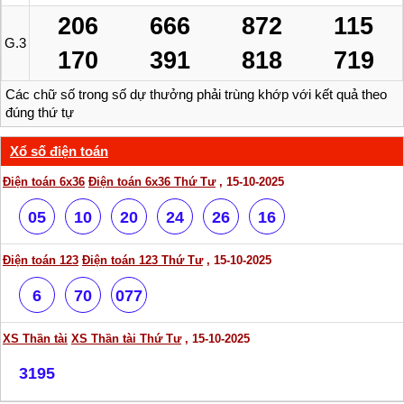
206
666
872
115
G.3
170
391
818
719
Các chữ số trong số dự thưởng phải trùng khớp với kết quả theo
đúng thứ tự
Xổ số điện toán
Điện toán 6x36
Điện toán 6x36 Thứ Tư
, 15-10-2025
05
10
20
24
26
16
Điện toán 123
Điện toán 123 Thứ Tư
, 15-10-2025
6
70
077
XS Thần tài
XS Thần tài Thứ Tư
, 15-10-2025
3195