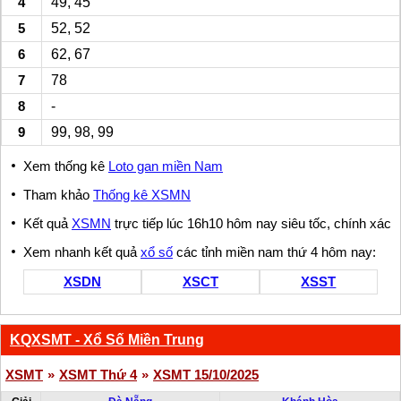
4
49, 45
5
52, 52
6
62, 67
7
78
8
-
9
99, 98, 99
Xem thống kê
Loto gan miền Nam
Tham khảo
Thống kê XSMN
Kết quả
XSMN
trực tiếp lúc 16h10 hôm nay siêu tốc, chính xác
Xem nhanh kết quả
xổ số
các tỉnh miền nam thứ 4 hôm nay:
XSDN
XSCT
XSST
KQXSMT - Xổ Số Miền Trung
XSMT
»
XSMT Thứ 4
»
XSMT 15/10/2025