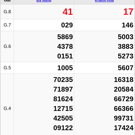
Giải
Đà Nẵng
Khánh Hòa
41
17
G.8
029
146
G.7
5869
5003
4378
3883
G.6
0151
5273
1005
5607
G.5
70235
16318
71897
20584
81624
66729
12715
66366
G.4
42505
99731
09122
17424