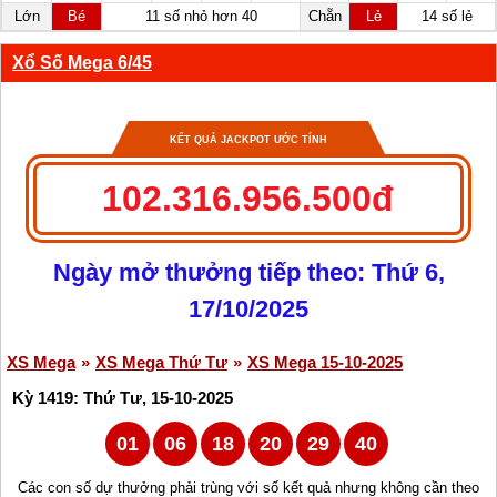
Lớn
Bé
11 số nhỏ hơn 40
Chẵn
Lẻ
14 số lẻ
Xổ Số Mega 6/45
KẾT QUẢ JACKPOT ƯỚC TÍNH
102.316.956.500đ
Ngày mở thưởng tiếp theo: Thứ 6,
17/10/2025
XS Mega
»
XS Mega Thứ Tư
»
XS Mega 15-10-2025
Kỳ 1419: Thứ Tư, 15-10-2025
01
06
18
20
29
40
Các con số dự thưởng phải trùng với số kết quả nhưng không cần theo