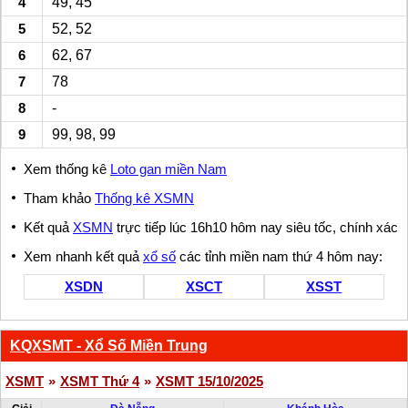
4
49, 45
5
52, 52
6
62, 67
7
78
8
-
9
99, 98, 99
Xem thống kê
Loto gan miền Nam
Tham khảo
Thống kê XSMN
Kết quả
XSMN
trực tiếp lúc 16h10 hôm nay siêu tốc, chính xác
Xem nhanh kết quả
xổ số
các tỉnh miền nam thứ 4 hôm nay:
XSDN
XSCT
XSST
KQXSMT - Xổ Số Miền Trung
XSMT
»
XSMT Thứ 4
»
XSMT 15/10/2025