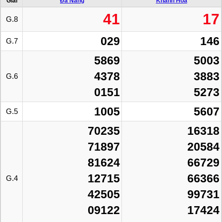
Giải
Đà Nẵng
Khánh Hòa
41
17
G.8
029
146
G.7
5869
5003
4378
3883
G.6
0151
5273
1005
5607
G.5
70235
16318
71897
20584
81624
66729
12715
66366
G.4
42505
99731
09122
17424