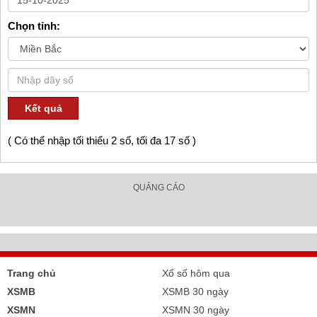
Chọn tỉnh:
Kết quả
( Có thể nhập tối thiểu 2 số, tối đa 17 số )
QUẢNG CÁO
Trang chủ
Xổ số hôm qua
XSMB
XSMB 30 ngày
XSMN
XSMN 30 ngày