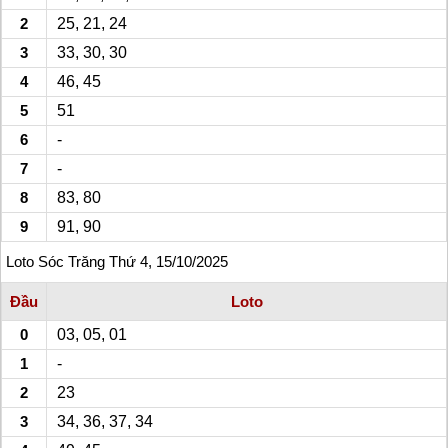
2
25, 21, 24
3
33, 30, 30
4
46, 45
5
51
6
-
7
-
8
83, 80
9
91, 90
Loto Sóc Trăng Thứ 4, 15/10/2025
Đầu
Loto
0
03, 05, 01
1
-
2
23
3
34, 36, 37, 34