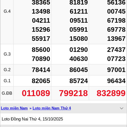
38365
81819
56136
13498
61211
00745
G.4
04211
09511
67198
15296
05991
69778
55917
15080
13967
85600
01290
27437
G.3
70890
40630
07723
78414
86045
97001
G.2
82065
85724
96434
G.1
011089
799218
832899
G.ĐB
Loto miền Nam
Loto miền Nam Thứ 4
Loto Đồng Nai Thứ 4, 15/10/2025