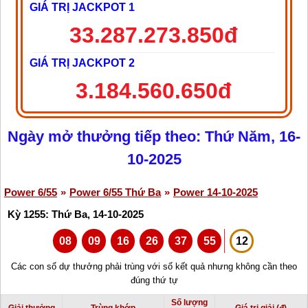
GIÁ TRỊ JACKPOT 1
33.287.273.850đ
GIÁ TRỊ JACKPOT 2
3.184.560.650đ
Ngày mở thưởng tiếp theo: Thứ Năm, 16-
10-2025
Power 6/55
»
Power 6/55 Thứ Ba
»
Power 14-10-2025
Kỳ 1255: Thứ Ba, 14-10-2025
08
09
16
26
37
55
12
Các con số dự thưởng phải trùng với số kết quả nhưng không cần theo
đúng thứ tự
Số lượng