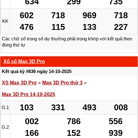
634
299
735
602
718
969
718
KK
476
115
133
227
Các chữ số trong số dự thưởng phải trùng khớp với kết quả theo
đúng thứ tự
Xổ số Max 3D Pro
Kết quả kỳ #636 ngày 14-10-2025
XS Max 3D Pro
»
Max 3D Pro thứ 3
»
Max 3D Pro 14-10-2025
103
331
493
008
G.1
002
786
556
G.2
166
152
939