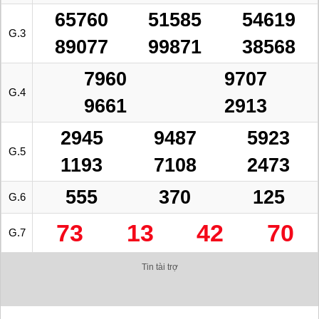
65760
51585
54619
G.3
89077
99871
38568
7960
9707
G.4
9661
2913
2945
9487
5923
G.5
1193
7108
2473
555
370
125
G.6
73
13
42
70
G.7
Tin tài trợ