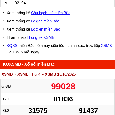
9
92, 94
Xem thống kê
Cầu bạch thủ miền Bắc
Xem thống kê
Lô gan miền Bắc
Xem thống kê
Lô xiên miền Bắc
Tham khảo
Thống kê XSMB
KQXS
miền Bắc hôm nay siêu tốc - chính xác, trực tiếp
XSMB
lúc 18h15 mỗi ngày
KQXSMB - Xổ số miền Bắc
XSMB
»
XSMB Thứ 4
»
XSMB 15/10/2025
99028
G.ĐB
01836
G.1
31575
91437
G.2