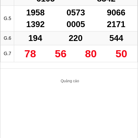
1958
0573
9066
G.5
1392
0005
2171
194
220
544
G.6
78
56
80
50
G.7
Quảng cáo