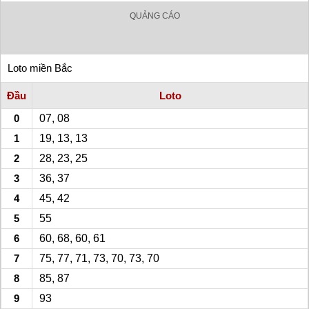
QUẢNG CÁO
Loto miền Bắc
Đầu
Loto
0
07, 08
1
19, 13, 13
2
28, 23, 25
3
36, 37
4
45, 42
5
55
6
60, 68, 60, 61
7
75, 77, 71, 73, 70, 73, 70
8
85, 87
9
93