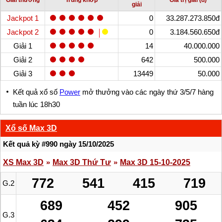
Giải thưởng
Trùng khớp
Giá trị giải (đ)
giải
Jackpot 1
0
33.287.273.850đ
Jackpot 2
0
3.184.560.650đ
Giải 1
14
40.000.000
Giải 2
642
500.000
Giải 3
13449
50.000
Kết quả xổ số
Power
mở thưởng vào các ngày thứ 3/5/7 hàng
tuần lúc 18h30
Xổ số Max 3D
Kết quả kỳ #990 ngày 15/10/2025
XS Max 3D
»
Max 3D Thứ Tư
»
Max 3D 15-10-2025
772
541
415
719
G.2
689
452
905
G.3