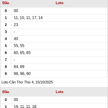
Đầu
Loto
0
00
1
11, 10, 11, 17, 14
2
23
3
-
4
40
5
55, 55
6
60, 65, 65
7
-
8
84, 89
9
98, 96, 90
Loto Cần Thơ Thứ 4, 15/10/2025
Đầu
Loto
0
00
1
19, 11, 11, 18